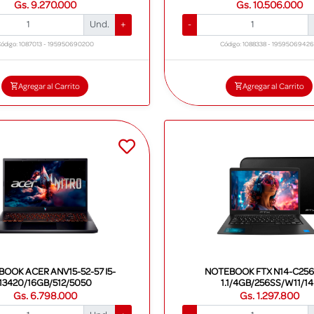
Gs. 9.270.000
Gs. 10.506.000
Und.
+
-
ódigo: 1087013 - 195950690200
Código: 1088338 - 1959506942
Agregar al Carrito
Agregar al Carrito
OOK ACER ANV15-52-57 I5-
NOTEBOOK FTX N14-C256
13420/16GB/512/5050
1.1/4GB/256SS/W11/14'
Gs. 6.798.000
Gs. 1.297.800