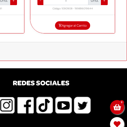
Und.
+
-
Und.
+
91
Código: 1090908 - 199896019644
Agregar al Carrito
EDES SOCIALES
0