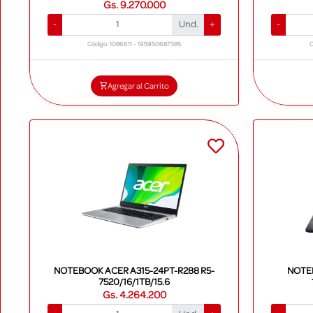
Gs. 9.270.000
-
Und.
+
-
Código: 1086611 - 195950687385
C
Agregar al Carrito
NOTEBOOK ACER A315-24PT-R288 R5-
NOTEB
7520/16/1TB/15.6
Gs. 4.264.200