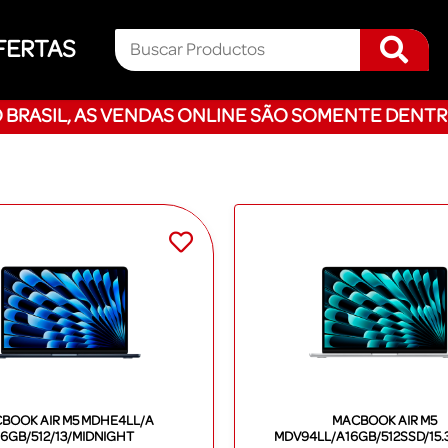
FERTAS
 BRASIL, AS VENDAS ONLINE SÃO SOMENTE DENTR
BOOK AIR M5 MDHE4LL/A
MACBOOK AIR M5
16GB/512/13/MIDNIGHT
MDV94LL/A16GB/512SSD/15.3