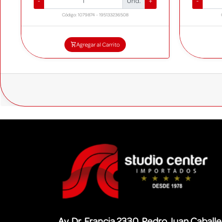
-
Und.
+
-
Código: 1079874 - 195133236508
Agregar al Carrito
Av. Dr. Francia 2330, Pedro Juan Caball