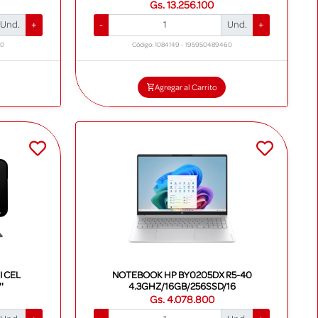
Gs. 13.256.100
Und.
+
-
Und.
+
60
Código: 1084149 - 195950489460
Agregar al Carrito
I CEL
NOTEBOOK HP BY0205DX R5-40
'
4.3GHZ/16GB/256SSD/16
Gs. 4.078.800