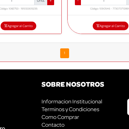
Und.
+
-
Código: 1082753 - 195133305235
Código: 1090546 - 77307371289
Agregar al Carrito
Agregar al Carrito
1
SOBRE NOSOTROS
R
Informacion Institucional
Terminos y Condiciones
Como Comprar
Contacto
ero