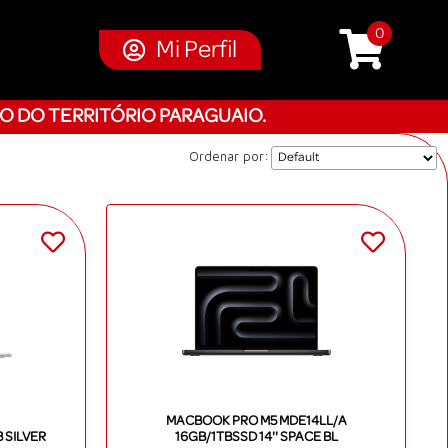
0
Mi Perfil
O DO TERRITÓRIO PARAGUAIO.
Ordenar por:
MACBOOK PRO M5 MDE14LL/A
 SILVER
16GB/1TBSSD 14'' SPACE BL